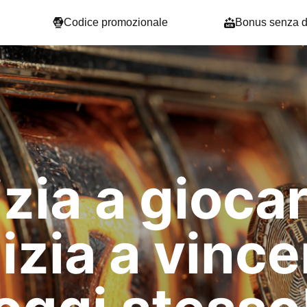
Codice promozionale
Bonus senza d
izia a gioca
nizia a vince