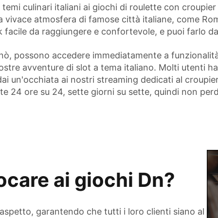
mi culinari italiani ai giochi di roulette con croupier
no la vivace atmosfera di famose città italiane, come 
 facile da raggiungere e confortevole, e puoi farlo da 
sinò, possono accedere immediatamente a funzionalità 
nostre avventure di slot a tema italiano. Molti utenti 
dai un'occhiata ai nostri streaming dedicati al croupier
e 24 ore su 24, sette giorni su sette, quindi non perd
ocare ai giochi Dn?
aspetto, garantendo che tutti i loro clienti siano al