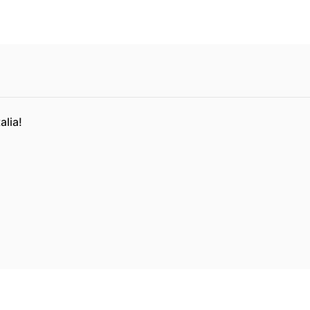
alia!
voli e croupier dal vivo