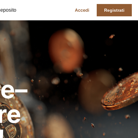
eposito
Accedi
Registrati
re–
re