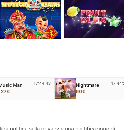
17:44:43
17:44:28
Music Man
Nightmare
127€
60€
da politica sulla privacy e una certificazione di