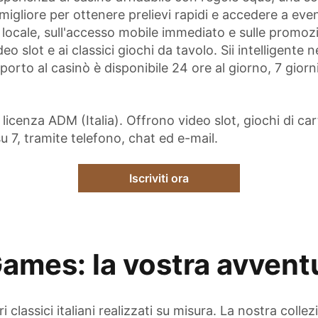
 migliore per ottenere prelievi rapidi e accedere a even
locale, sull'accesso mobile immediato e sulle promoz
deo slot e ai classici giochi da tavolo. Sii intelligente n
orto al casinò è disponibile 24 ore al giorno, 7 giorni
icenza ADM (Italia). Offrono video slot, giochi di cart
su 7, tramite telefono, chat ed e-mail.
Iscriviti ora
mes: la vostra avventura
 classici italiani realizzati su misura. La nostra coll