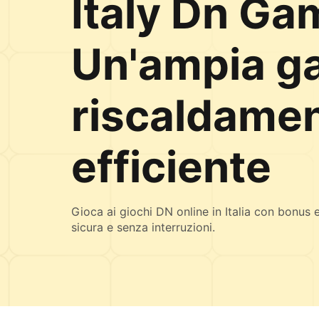
Italy Dn Ga
Un'ampia ga
riscaldamen
efficiente
Gioca ai giochi DN online in Italia con bonus e
sicura e senza interruzioni.