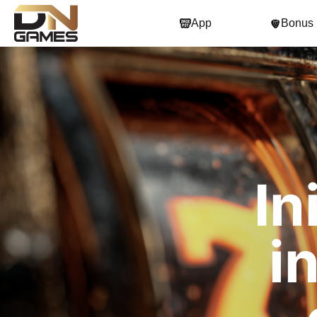
App
Bonus
In
i