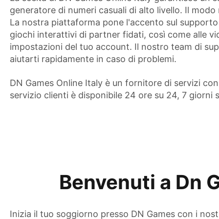
generatore di numeri casuali di alto livello. Il modo
La nostra piattaforma pone l'accento sul supporto 
giochi interattivi di partner fidati, così come alle vi
impostazioni del tuo account. Il nostro team di supp
aiutarti rapidamente in caso di problemi.
DN Games Online Italy è un fornitore di servizi con l
servizio clienti è disponibile 24 ore su 24, 7 giorni 
Benvenuti a Dn Ga
Inizia il tuo soggiorno presso DN Games con i nostri