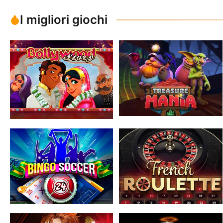
Come ottenere e utilizzare i codici promozionali di 
I migliori giochi
App mobile di Dn Games
Vantaggi di giocare ai giochi Dn su un'app mobile
Programma VIP di Dn Games
Livelli e vantaggi del programma fedeltà Vip
Pagamenti sicuri e protezione dei giocatori su Dn G
Protezione dei dati dei giocatori e coinvolgimento r
Gioco responsabile: limiti, controllo del rischio e la 
Scegliere i migliori giochi e intrattenimento Dn
Perché dovresti scegliere Dn per divertirti online?