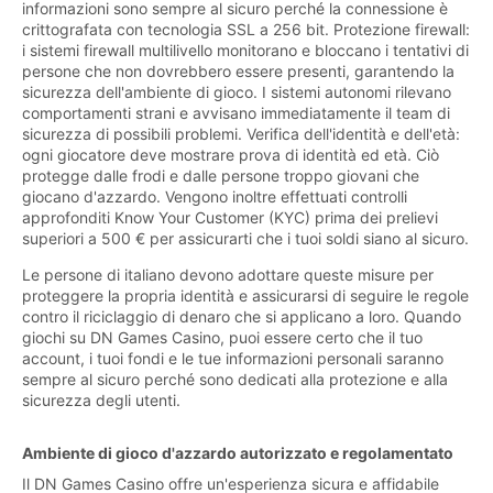
informazioni sono sempre al sicuro perché la connessione è
crittografata con tecnologia SSL a 256 bit. Protezione firewall:
i sistemi firewall multilivello monitorano e bloccano i tentativi di
persone che non dovrebbero essere presenti, garantendo la
sicurezza dell'ambiente di gioco. I sistemi autonomi rilevano
comportamenti strani e avvisano immediatamente il team di
sicurezza di possibili problemi. Verifica dell'identità e dell'età:
ogni giocatore deve mostrare prova di identità ed età. Ciò
protegge dalle frodi e dalle persone troppo giovani che
giocano d'azzardo. Vengono inoltre effettuati controlli
approfonditi Know Your Customer (KYC) prima dei prelievi
superiori a 500 € per assicurarti che i tuoi soldi siano al sicuro.
Le persone di italiano devono adottare queste misure per
proteggere la propria identità e assicurarsi di seguire le regole
contro il riciclaggio di denaro che si applicano a loro. Quando
giochi su DN Games Casino, puoi essere certo che il tuo
account, i tuoi fondi e le tue informazioni personali saranno
sempre al sicuro perché sono dedicati alla protezione e alla
sicurezza degli utenti.
Ambiente di gioco d'azzardo autorizzato e regolamentato
Il DN Games Casino offre un'esperienza sicura e affidabile