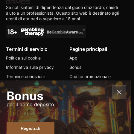
Se noti sintomi di dipendenza dal gioco d'azzardo, chiedi
aiuto a un professionista. Questo sito web è destinato agli
utenti di età pari o superiore a 18 anni.
Termini di servizio
Pagine principali
Politica sui cookie
App
Informativa sulla privacy
Bonus
Termini e condizioni
Codice promozionale
Gioco responsabile
Bonus senza deposito
Bonus
Contatti
per il primo deposito
+393472101223
1000€ + 250 FS
info@dn-games.it
Registrati