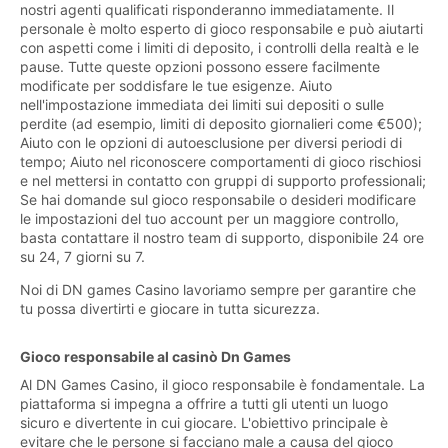
nostri agenti qualificati risponderanno immediatamente. Il
personale è molto esperto di gioco responsabile e può aiutarti
con aspetti come i limiti di deposito, i controlli della realtà e le
pause. Tutte queste opzioni possono essere facilmente
modificate per soddisfare le tue esigenze. Aiuto
nell'impostazione immediata dei limiti sui depositi o sulle
perdite (ad esempio, limiti di deposito giornalieri come €500);
Aiuto con le opzioni di autoesclusione per diversi periodi di
tempo; Aiuto nel riconoscere comportamenti di gioco rischiosi
e nel mettersi in contatto con gruppi di supporto professionali;
Se hai domande sul gioco responsabile o desideri modificare
le impostazioni del tuo account per un maggiore controllo,
basta contattare il nostro team di supporto, disponibile 24 ore
su 24, 7 giorni su 7.
Noi di DN games Casino lavoriamo sempre per garantire che
tu possa divertirti e giocare in tutta sicurezza.
Gioco responsabile al casinò Dn Games
Al DN Games Casino, il gioco responsabile è fondamentale. La
piattaforma si impegna a offrire a tutti gli utenti un luogo
sicuro e divertente in cui giocare. L'obiettivo principale è
evitare che le persone si facciano male a causa del gioco