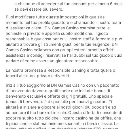
a chiunque di accedere al tuo account per almeno 6 mesi
se devi essere più severo.
Puoi modificare tutte queste impostazioni in qualsiasi
momento nel tuo profilo giocatore o chiamando il nostro team
di assistenza clienti. DN Games Casino esamina tutte le
richieste in privato e apporta subito modifiche. Il gioco
responsabile è qualcosa per cui il nostro staff è formato e può
aiutarti a trovare gli strumenti giusti per le tue esigenze. DN
Games Casino collabora con gruppi esterni pronti a offrirti
assistenza e consigli riservati se hai dubbi sul tuo gioco o vuoi
parlare di come essere un giocatore responsabile.
La nostra promessa a Responsible Gaming è tutta quella di
tenerti al sicuro, privato e divertirti.
Inizia il tuo soggiorno al DN Games Casino con un pacchetto
di benvenuto davvero gratificante che include bonus di
benvenuto esclusivi e offerte di giri gratuiti. Uno speciale
bonus di benvenuto è disponibile per i nuovi giocatori. Ti
aiuterà a iniziare a giocare ai nostri giochi più popolari e ad
aumentare il tuo bankroll iniziale. Questa offerta ti consente di
scoprire subito tutto ciò che il nostro casinò ha da offrire, che
ti piacciano le slot machine emozionanti o i tavoli classici. La
prima volta che effettui un deposito di almeno €20, riceverai