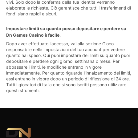
vivi. Solo dopo la conferma della tua identità verranno
elaborate le richieste. Ciò garantisce che tutti i trasferimenti di
fondi siano rapidi e sicuri.
Impostare limiti su quanto posso depositare e perdere su
Dn Games Casino è facile.
Dopo aver effettuato l'accesso, vai alla sezione Gioco
responsabile nelle impostazioni del tuo account per vedere
quanto hai speso. Qui puoi impostare dei limiti su quanto puoi
depositare e perdere ogni giorno, settimana o mese. Per
abbassare i limiti, le modifiche entrano in vigore
immediatamente. Per quanto riguarda l'innalzamento dei limiti,
essi entrano in vigore dopo un periodo di riflessione di 24 ore.
Tutti i giocatori di Italia che si sono iscritti possono utilizzare
questi strumenti.