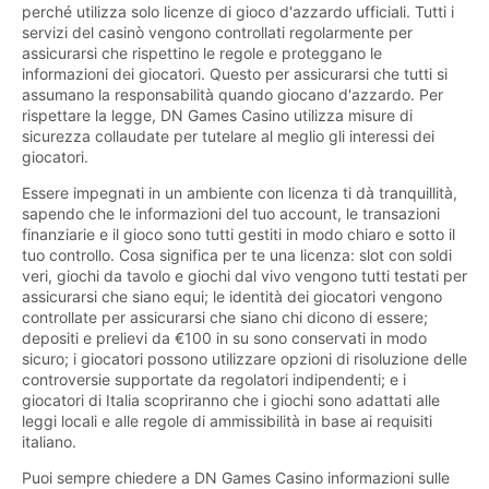
perché utilizza solo licenze di gioco d'azzardo ufficiali. Tutti i
servizi del casinò vengono controllati regolarmente per
assicurarsi che rispettino le regole e proteggano le
informazioni dei giocatori. Questo per assicurarsi che tutti si
assumano la responsabilità quando giocano d'azzardo. Per
rispettare la legge, DN Games Casino utilizza misure di
sicurezza collaudate per tutelare al meglio gli interessi dei
giocatori.
Essere impegnati in un ambiente con licenza ti dà tranquillità,
sapendo che le informazioni del tuo account, le transazioni
finanziarie e il gioco sono tutti gestiti in modo chiaro e sotto il
tuo controllo. Cosa significa per te una licenza: slot con soldi
veri, giochi da tavolo e giochi dal vivo vengono tutti testati per
assicurarsi che siano equi; le identità dei giocatori vengono
controllate per assicurarsi che siano chi dicono di essere;
depositi e prelievi da €100 in su sono conservati in modo
sicuro; i giocatori possono utilizzare opzioni di risoluzione delle
controversie supportate da regolatori indipendenti; e i
giocatori di Italia scopriranno che i giochi sono adattati alle
leggi locali e alle regole di ammissibilità in base ai requisiti
italiano.
Puoi sempre chiedere a DN Games Casino informazioni sulle