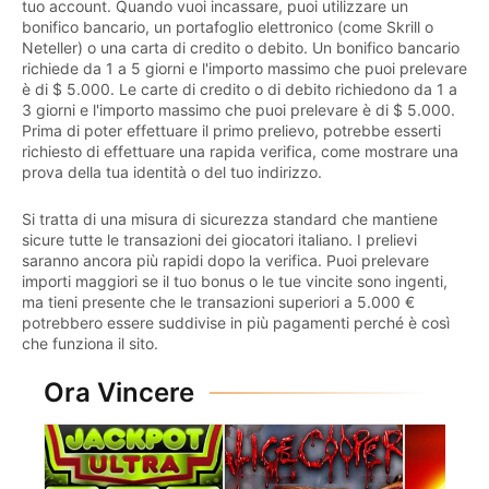
tuo account. Quando vuoi incassare, puoi utilizzare un
bonifico bancario, un portafoglio elettronico (come Skrill o
Neteller) o una carta di credito o debito. Un bonifico bancario
richiede da 1 a 5 giorni e l'importo massimo che puoi prelevare
è di $ 5.000. Le carte di credito o di debito richiedono da 1 a
3 giorni e l'importo massimo che puoi prelevare è di $ 5.000.
Prima di poter effettuare il primo prelievo, potrebbe esserti
richiesto di effettuare una rapida verifica, come mostrare una
prova della tua identità o del tuo indirizzo.
Si tratta di una misura di sicurezza standard che mantiene
sicure tutte le transazioni dei giocatori italiano. I prelievi
saranno ancora più rapidi dopo la verifica. Puoi prelevare
importi maggiori se il tuo bonus o le tue vincite sono ingenti,
ma tieni presente che le transazioni superiori a 5.000 €
potrebbero essere suddivise in più pagamenti perché è così
che funziona il sito.
Ora Vincere