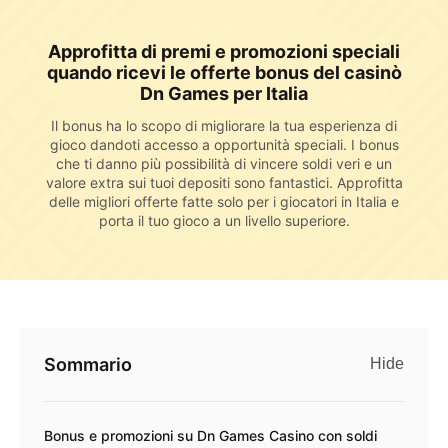
Approfitta di premi e promozioni speciali
quando ricevi le offerte bonus del casinò
Dn Games per Italia
Il bonus ha lo scopo di migliorare la tua esperienza di
gioco dandoti accesso a opportunità speciali. I bonus
che ti danno più possibilità di vincere soldi veri e un
valore extra sui tuoi depositi sono fantastici. Approfitta
delle migliori offerte fatte solo per i giocatori in Italia e
porta il tuo gioco a un livello superiore.
Sommario
Hide
Bonus e promozioni su Dn Games Casino con soldi