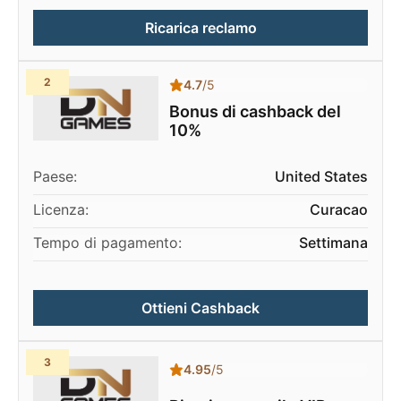
Ricarica reclamo
2
4.7
/5
Bonus di cashback del
10%
Paese:
United States
Licenza:
Curacao
Tempo di pagamento:
Settimana
Ottieni Cashback
3
4.95
/5