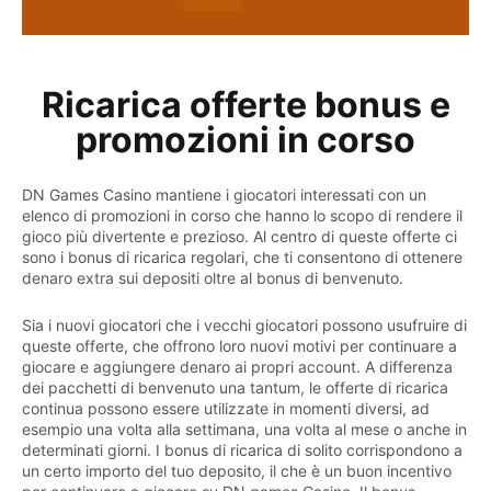
Ricarica offerte bonus e
promozioni in corso
DN Games Casino mantiene i giocatori interessati con un
elenco di promozioni in corso che hanno lo scopo di rendere il
gioco più divertente e prezioso. Al centro di queste offerte ci
sono i bonus di ricarica regolari, che ti consentono di ottenere
denaro extra sui depositi oltre al bonus di benvenuto.
Sia i nuovi giocatori che i vecchi giocatori possono usufruire di
queste offerte, che offrono loro nuovi motivi per continuare a
giocare e aggiungere denaro ai propri account. A differenza
dei pacchetti di benvenuto una tantum, le offerte di ricarica
continua possono essere utilizzate in momenti diversi, ad
esempio una volta alla settimana, una volta al mese o anche in
determinati giorni. I bonus di ricarica di solito corrispondono a
un certo importo del tuo deposito, il che è un buon incentivo