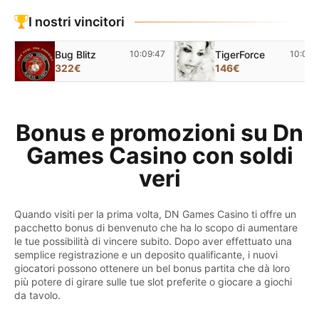
I nostri vincitori
Bug Blitz
10:09:47
TigerForce
10:09:
322€
146€
Bonus e promozioni su Dn
Games Casino con soldi
veri
Quando visiti per la prima volta, DN Games Casino ti offre un
pacchetto bonus di benvenuto che ha lo scopo di aumentare
le tue possibilità di vincere subito. Dopo aver effettuato una
semplice registrazione e un deposito qualificante, i nuovi
giocatori possono ottenere un bel bonus partita che dà loro
più potere di girare sulle tue slot preferite o giocare a giochi
da tavolo.