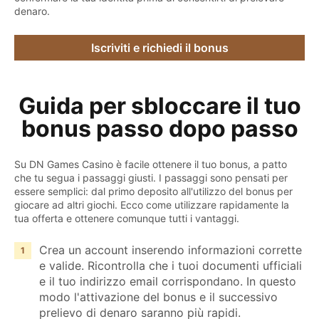
denaro.
Iscriviti e richiedi il bonus
Guida per sbloccare il tuo
bonus passo dopo passo
Su DN Games Casino è facile ottenere il tuo bonus, a patto
che tu segua i passaggi giusti. I passaggi sono pensati per
essere semplici: dal primo deposito all'utilizzo del bonus per
giocare ad altri giochi. Ecco come utilizzare rapidamente la
tua offerta e ottenere comunque tutti i vantaggi.
Crea un account inserendo informazioni corrette
e valide. Ricontrolla che i tuoi documenti ufficiali
e il tuo indirizzo email corrispondano. In questo
modo l'attivazione del bonus e il successivo
prelievo di denaro saranno più rapidi.