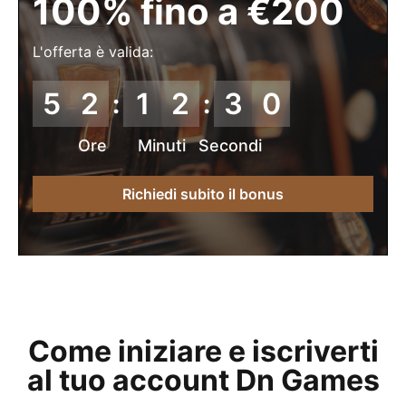
100% fino a €200
L'offerta è valida:
5
2
1
2
2
8
:
:
Ore
Minuti
Secondi
Richiedi subito il bonus
Come iniziare e iscriverti
al tuo account Dn Games