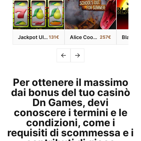
Jackpot Ultra
Alice Cooper
Black H
131€
257€
Per ottenere il massimo
dai bonus del tuo casinò
Dn Games, devi
conoscere i termini e le
condizioni, come i
requisiti di scommessa e i