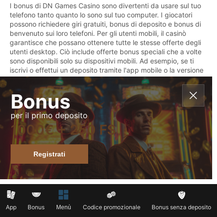
I bonus di DN Games Casino sono divertenti da usare sul tuo
telefono tanto quanto lo sono sul tuo computer. I giocatori
possono richiedere giri gratuiti, bonus di deposito e bonus di
benvenuto sui loro telefoni. Per gli utenti mobili, il casinò
garantisce che possano ottenere tutte le stesse offerte degli
utenti desktop. Ciò include offerte bonus speciali che a volte
sono disponibili solo su dispositivi mobili. Ad esempio, se ti
iscrivi o effettui un deposito tramite l'app mobile o la versione
browser, potresti ottenere un bonus speciale fino a €150. Con
DN Games Casino puoi giocare sul tuo telefono o tablet
Bonus
praticamente ovunque. Per accedere e richiedere i tuoi bonus,
puoi utilizzare senza problemi sia uno smartphone che un
per il primo deposito
tablet.
1000€ + 250 FS
Accedi sul dispositivo che preferisci, vai alla pagina delle
promozioni e scegli l'offerta che desideri. Tutte le piattaforme
Registrati
hanno gli stessi requisiti di scommessa bonus e limiti di
pagamento, quindi non importa come giochi, avrai la stessa
esperienza.
È possibile giocare ai bonus mobili
App
Bonus
Codice promozionale
Bonus senza deposito
Menù