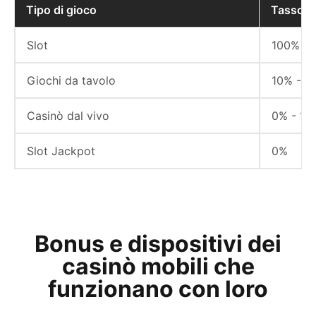
Tipo di gioco
Tasso di
Slot
100%
Giochi da tavolo
10% - 2
Casinò dal vivo
0% - 10
Slot Jackpot
0%
Bonus e dispositivi dei
casinò mobili che
funzionano con loro