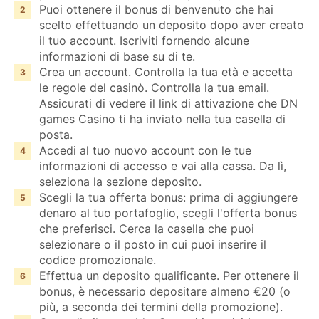
Puoi ottenere il bonus di benvenuto che hai
scelto effettuando un deposito dopo aver creato
il tuo account. Iscriviti fornendo alcune
informazioni di base su di te.
Crea un account. Controlla la tua età e accetta
le regole del casinò. Controlla la tua email.
Assicurati di vedere il link di attivazione che DN
games Casino ti ha inviato nella tua casella di
posta.
Accedi al tuo nuovo account con le tue
informazioni di accesso e vai alla cassa. Da lì,
seleziona la sezione deposito.
Scegli la tua offerta bonus: prima di aggiungere
denaro al tuo portafoglio, scegli l'offerta bonus
che preferisci. Cerca la casella che puoi
selezionare o il posto in cui puoi inserire il
codice promozionale.
Effettua un deposito qualificante. Per ottenere il
bonus, è necessario depositare almeno €20 (o
più, a seconda dei termini della promozione).