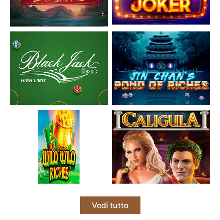
Vedi tutto