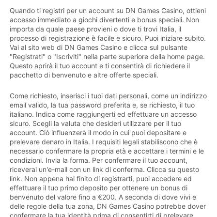
Quando ti registri per un account su DN Games Casino, ottieni
accesso immediato a giochi divertenti e bonus speciali. Non
importa da quale paese provieni o dove ti trovi Italia, il
processo di registrazione è facile e sicuro. Puoi iniziare subito.
Vai al sito web di DN Games Casino e clicca sul pulsante
"Registrati" o "Iscriviti" nella parte superiore della home page.
Questo aprirà il tuo account e ti consentirà di richiedere il
pacchetto di benvenuto e altre offerte speciali.
Come richiesto, inserisci i tuoi dati personali, come un indirizzo
email valido, la tua password preferita e, se richiesto, il tuo
italiano. Indica come raggiungerti ed effettuare un accesso
sicuro. Scegli la valuta che desideri utilizzare per il tuo
account. Ciò influenzerà il modo in cui puoi depositare e
prelevare denaro in Italia. I requisiti legali stabiliscono che è
necessario confermare la propria età e accettare i termini e le
condizioni. Invia la forma. Per confermare il tuo account,
riceverai un'e-mail con un link di conferma. Clicca su questo
link. Non appena hai finito di registrarti, puoi accedere ed
effettuare il tuo primo deposito per ottenere un bonus di
benvenuto del valore fino a €200. A seconda di dove vivi e
delle regole della tua zona, DN Games Casino potrebbe dover
confermare la tua identità prima di consentirti di prelevare