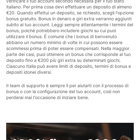
verificare il tuo account secondo necessità per il tuo stato
italiano. Per prima cosa devi effettuare un deposito di almeno
€20. Quando effettui un deposito, se richiesto, scegli l'opzione
bonus gratuito. Bonus in denaro e giri extra verranno aggiunti
subito al tuo account. Leggi sempre attentamente i termini del
bonus, poiché potrebbero includere giochi su cui puoi
utilizzare il bonus. È comune che i bonus di benvenuto
abbiano un numero minimo di volte in cui possono essere
scommessi prima di poter essere compensati. Nella maggior
parte dei casi, puoi ottenere un bonus che corrisponde al tuo
deposito fino a €200 più giri extra su determinati giochi.
Ciascuno Italia può avere limiti di deposito, termini di bonus e
depositi idonei diversi.
Il team di supporto è sempre lì per aiutarti con il processo di
bonus o con la configurazione del tuo account, così non
perderai mai l'occasione di iniziare bene.