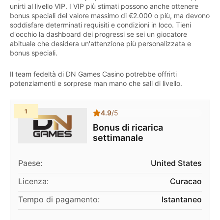
unirti al livello VIP. I VIP più stimati possono anche ottenere
bonus speciali del valore massimo di €2.000 o più, ma devono
soddisfare determinati requisiti e condizioni in loco. Tieni
d'occhio la dashboard dei progressi se sei un giocatore
abituale che desidera un'attenzione più personalizzata e
bonus speciali.
Il team fedeltà di DN Games Casino potrebbe offrirti
potenziamenti e sorprese man mano che sali di livello.
1
4.9
/5
Bonus di ricarica
settimanale
Paese:
United States
Licenza:
Curacao
Tempo di pagamento:
Istantaneo