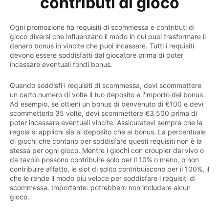
contributi di gioco
Ogni promozione ha requisiti di scommessa e contributi di
gioco diversi che influenzano il modo in cui puoi trasformare il
denaro bonus in vincite che puoi incassare. Tutti i requisiti
devono essere soddisfatti dal giocatore prima di poter
incassare eventuali fondi bonus.
Quando soddisfi i requisiti di scommessa, devi scommettere
un certo numero di volte il tuo deposito e l'importo del bonus.
Ad esempio, se ottieni un bonus di benvenuto di €100 e devi
scommetterlo 35 volte, devi scommettere €3.500 prima di
poter incassare eventuali vincite. Assicuratevi sempre che la
regola si applichi sia al deposito che al bonus. La percentuale
di giochi che contano per soddisfare questi requisiti non è la
stessa per ogni gioco. Mentre i giochi con croupier dal vivo o
da tavolo possono contribuire solo per il 10% o meno, o non
contribuire affatto, le slot di solito contribuiscono per il 100%, il
che le rende il modo più veloce per soddisfare i requisiti di
scommessa. Importante: potrebbero non includere alcun
gioco.