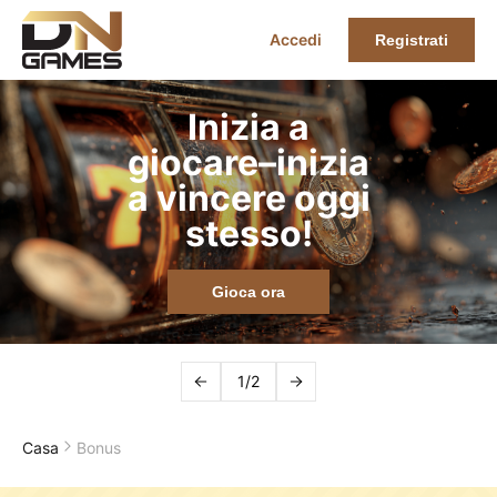
Accedi
Registrati
Inizia a
giocare–inizia
a vincere oggi
stesso!
Gioca ora
1/2
Casa
Bonus